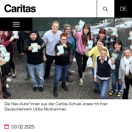
SPR
Die Neo-Autor*innen aus der Caritas-Schule Josee mit ihrer
Deutschlehrerin Ulrike Moshammer.
03.02.2025