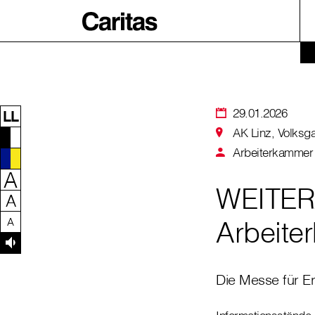
Zum Inhalt dieser Seite
Zur Navigation
Zum Footer dieser Seite
29.01.2026
LL
AK Linz, Volksga
Arbeiterkamme
A
WEITER
A
Arbeite
A
Die Messe für E