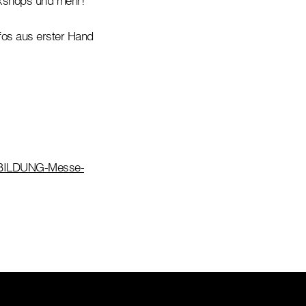
rkshops und mehr!
fos aus erster Hand
itBILDUNG-Messe-