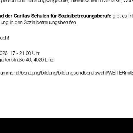
, persönliche Beratungsangebote, interessanten Live-Talks, Wo
d der Caritas-Schulen für Sozialbetreuungsberufe
gibt es In
dung in den Sozialbetreuungsberufen.
euch!
026, 17 - 21.00 Uhr
artenstraße 40, 4020 Linz
erkammer.at/beratung/bildung/bildungsundberufswahl/WEITERm